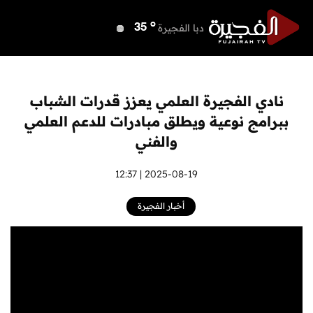
o
دبي
37
o
دبا الفجيرة
35
o
مسافي
35
o
الشارقة
36
o
عجمان
35
نادي الفجيرة العلمي يعزز قدرات الشباب
o
أم القيوين
35
ببرامج نوعية ويطلق مبادرات للدعم العلمي
o
راس الخيمة
34
والفني
o
الفجيرة
34
2025-08-19 | 12:37
أخبار الفجيرة