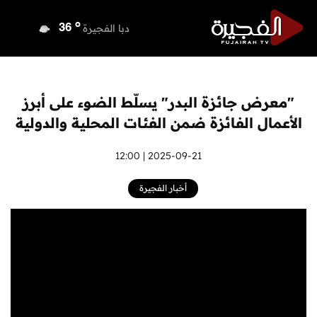
o
دبي
37
o
دبا الفجيرة
36
o
مسافي
36
o
الشارقة
36
o
عجمان
36
"معرض جائزة البدر" يسلّط الضوء على أبرز
o
أم القيوين
36
الأعمال الفائزة ضمن الفئات المحلية والدولية
o
راس الخيمة
36
o
الفجيرة
2025-09-21 | 12:00
34
أخبار الفجيرة