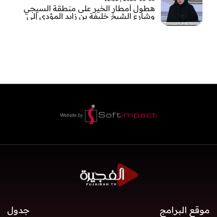
هطول أمطار الخير على منطقة السيجي
وشارع الشيخ خليفة بن زايد المؤدي إلى
الفجيرة
موقع البرامج
جدول