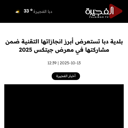
o
دبي
35
o
دبا الفجيرة
33
o
مسافي
33
o
الشارقة
33
o
عجمان
33
بلدية دبا تستعرض أبرز انجازاتها التقنية ضمن
o
أم القيوين
33
مشاركتها في معرض جيتكس 2025
o
راس الخيمة
34
o
الفجيرة
2025-10-13 | 12:39
33
أخبار الفجيرة