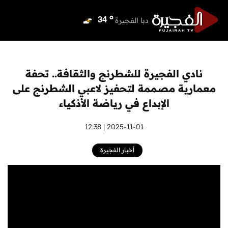
o
دبي
38
o
دبا الفجيرة
34
o
مسافي
34
o
الشارقة
38
o
عجمان
38
نادي الفجيرة للشطرنج والثقافة.. تحفة
o
أم القيوين
38
معمارية مصممة لتحفيز لاعبي الشطرنج على
o
راس الخيمة
38
الإبداع في رياضة الأذكياء
o
الفجيرة
34
2025-11-01 | 12:38
أخبار الفجيرة