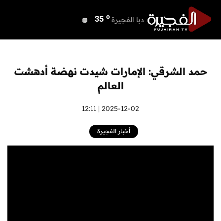
o
دبي
38
o
دبا الفجيرة
35
o
مسافي
35
o
الشارقة
38
o
عجمان
37
حمد الشرقي: الإمارات شيدت نهضة أدهشت
o
أم القيوين
37
العالم
o
راس الخيمة
38
o
الفجيرة
2025-12-02 | 12:11
34
أخبار الفجيرة