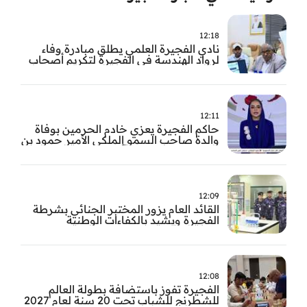
12:18
نادي الفجيرة العلمي يطلق مبادرة وفاء
لرواد الهندسة في الفجيرة لتكريم أصحاب
العطاء وترسيخ الإرث الهندسي بالفجيرة
12:11
حاكم الفجيرة يعزي خادم الحرمين بوفاة
والدة صاحب السمو الملكي الأمير حمود بن
سعود بن عبد العزيز آل سعود
12:09
القائد العام يزور المختبر الجنائي بشرطة
الفجيرة ويشيد بالكفاءات الوطنية
والتقنيات الحديثة
12:08
الفجيرة تفوز باستضافة بطولة العالم
للشطرنج للشباب تحت 20 سنة لعام 2027