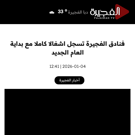
o
دبي
38
o
دبا الفجيرة
33
o
مسافي
33
o
الشارقة
38
o
عجمان
36
فنادق الفجيرة تسجل اشغالا كاملا مع بداية
o
أم القيوين
37
العام الجديد
o
راس الخيمة
36
o
الفجيرة
2026-01-04 | 12:41
32
أخبار الفجيرة