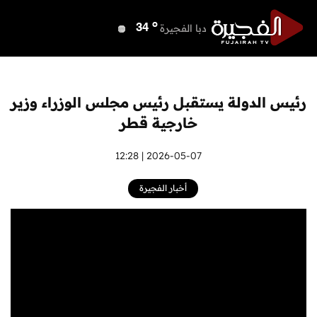
o
دبي
40
o
دبا الفجيرة
34
o
مسافي
34
o
الشارقة
39
o
عجمان
40
رئيس الدولة يستقبل رئيس مجلس الوزراء وزير
o
أم القيوين
40
خارجية قطر
o
راس الخيمة
40
o
الفجيرة
2026-05-07 | 12:28
33
أخبار الفجيرة