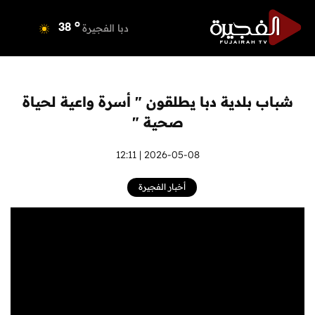
o
دبي
37
o
دبا الفجيرة
38
o
مسافي
38
o
الشارقة
38
o
عجمان
39
شباب بلدية دبا يطلقون " أسرة واعية لحياة
o
أم القيوين
39
صحية "
o
راس الخيمة
37
o
الفجيرة
2026-05-08 | 12:11
36
أخبار الفجيرة