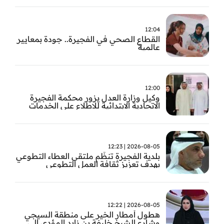
12:04
القطاع الصحي في الفجيرة.. جودة بمعايير
عالمية
12:00
وكيل وزارة العدل يزور محكمة الفجيرة
الاتحادية الابتدائية للاطلاع على الخدمات
التشغيلية وتطويرها
2026-08-05 | 12:23
بلدية الفجيرة تنظّم ملتقى العطاء التطوعي
بهدف تعزيز ثقافة العمل التطوعي
2026-08-05 | 12:22
هطول أمطار الخير على منطقة السيجي
وشارع الشيخ خليفة بن زايد المؤدي إلى