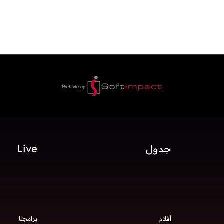
جدول
Live
أفلام
برامجنا