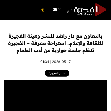
o
ابوظبي
40
o
دبي
39
o
دبا الفجيرة
34
o
مسافي
34
o
الشارقة
40
بالتعاون مع دار راشد للنشر وهيئة الفجيرة
o
عجمان
40
للثقافة والإعلام.. استراحة معرفة – الفجيرة
o
أم القيوين
39
تنظم جلسة حوارية عن أدب الطعام
o
راس الخيمة
40
o
2026-05-17 | 01:04
الفجيرة
33
أخبار الفجيرة