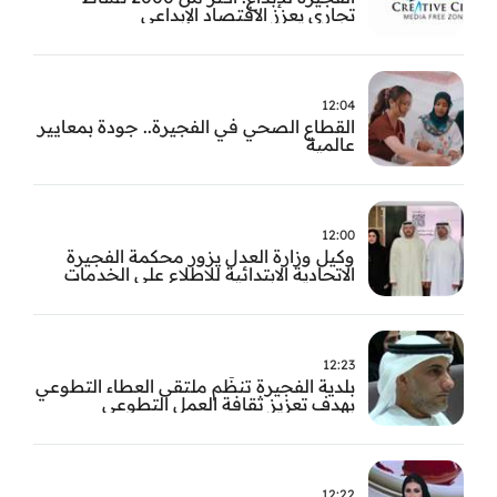
تجاري يعزز الاقتصاد الإبداعي
12:04
القطاع الصحي في الفجيرة.. جودة بمعايير
عالمية
12:00
وكيل وزارة العدل يزور محكمة الفجيرة
الاتحادية الابتدائية للاطلاع على الخدمات
التشغيلية وتطويرها
12:23
بلدية الفجيرة تنظّم ملتقى العطاء التطوعي
بهدف تعزيز ثقافة العمل التطوعي
12:22