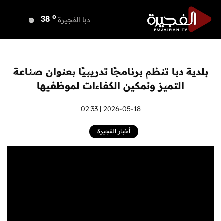
o
دبي
38
o
دبا الفجيرة
38
o
مسافي
38
o
الشارقة
37
o
عجمان
37
بلدية دبا تنظم برنامجًا تدريبيًا بعنوان صناعة
o
أم القيوين
37
التميز وتمكين الكفاءات لموظفيها
o
راس الخيمة
39
o
الفجيرة
2026-05-18 | 02:33
37
أخبار الفجيرة