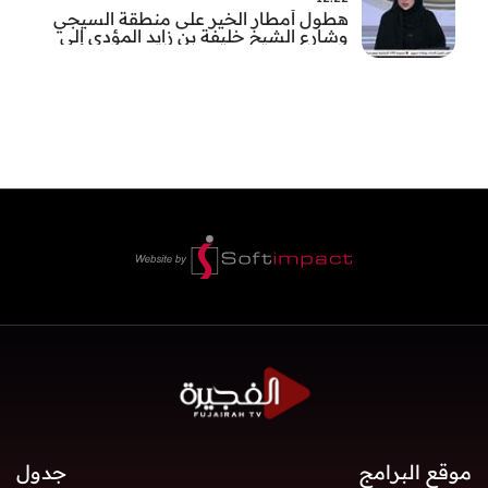
هطول أمطار الخير على منطقة السيجي
وشارع الشيخ خليفة بن زايد المؤدي إلى
الفجيرة
موقع البرامج
جدول