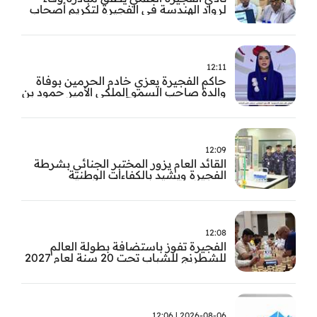
لرواد الهندسة في الفجيرة لتكريم أصحاب
العطاء وترسيخ الإرث الهندسي بالفجيرة
12:11
حاكم الفجيرة يعزي خادم الحرمين بوفاة
والدة صاحب السمو الملكي الأمير حمود بن
سعود بن عبد العزيز آل سعود
12:09
القائد العام يزور المختبر الجنائي بشرطة
الفجيرة ويشيد بالكفاءات الوطنية
والتقنيات الحديثة
12:08
الفجيرة تفوز باستضافة بطولة العالم
للشطرنج للشباب تحت 20 سنة لعام 2027
2026-08-06 | 12:06