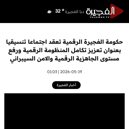
o
دبي
37
o
دبا الفجيرة
32
o
مسافي
32
o
الشارقة
36
o
عجمان
36
حكومة الفجيرة الرقمية تعقد اجتماعا تنسيقيا
o
أم القيوين
35
بعنوان تعزيز تكامل المنظومة الرقمية ورفع
o
راس الخيمة
36
مستوى الجاهزية الرقمية والامن السيبراني
o
الفجيرة
32
2026-05-19 | 01:03
أخبار الفجيرة