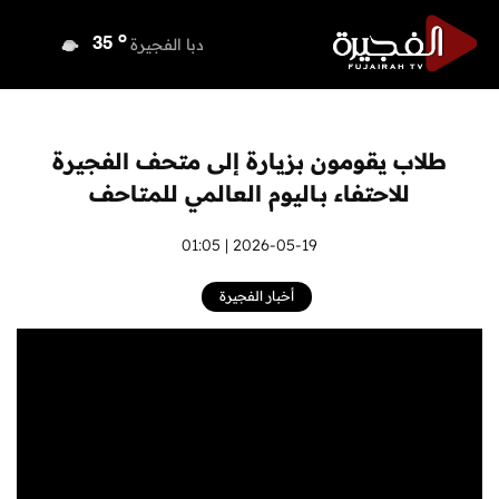
o
دبي
37
o
دبا الفجيرة
35
o
مسافي
35
o
الشارقة
36
o
عجمان
35
طلاب يقومون بزيارة إلى متحف الفجيرة
o
أم القيوين
36
للاحتفاء بـاليوم العالمي للمتاحف
o
راس الخيمة
35
o
الفجيرة
2026-05-19 | 01:05
34
أخبار الفجيرة