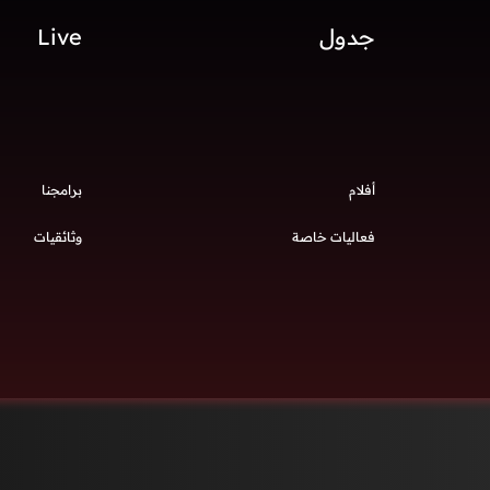
جدول
Live
أفلام
برامجنا
فعاليات خاصة
وثائقيات