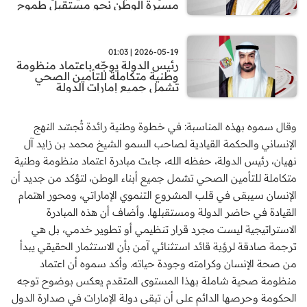
مسيرة الوطن نحو مستقبل طموح
2026-05-19 | 01:03
رئيس الدولة يوجّه باعتماد منظومة
وطنية متكاملة للتأمين الصحي
تشمل جميع إمارات الدولة
وقال سموه بهذه المناسبة: في خطوة وطنية رائدة تُجسّد النهج
الإنساني والحكمة القيادية لصاحب السمو الشيخ محمد بن زايد آل
نهيان، رئيس الدولة، حفظه الله، جاءت مبادرة اعتماد منظومة وطنية
متكاملة للتأمين الصحي تشمل جميع أبناء الوطن، لتؤكد من جديد أن
الإنسان سيبقى في قلب المشروع التنموي الإماراتي، ومحور اهتمام
القيادة في حاضر الدولة ومستقبلها. وأضاف أن هذه المبادرة
الاستراتيجية ليست مجرد قرار تنظيمي أو تطوير خدمي، بل هي
ترجمة صادقة لرؤية قائد استثنائي آمن بأن الاستثمار الحقيقي يبدأ
من صحة الإنسان وكرامته وجودة حياته. وأكد سموه أن اعتماد
منظومة صحية شاملة بهذا المستوى المتقدم يعكس بوضوح توجه
الحكومة وحرصها الدائم على أن تبقى دولة الإمارات في صدارة الدول