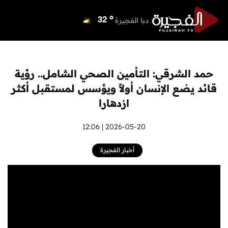
o
دبي
36
o
دبا الفجيرة
32
o
مسافي
32
o
الشارقة
36
o
عجمان
34
حمد الشرقي: التأمين الصحي الشامل.. رؤية
o
أم القيوين
33
قائد يضع الإنسان أولاً ويؤسس لمستقبل أكثر
o
راس الخيمة
34
ازدهارا
o
الفجيرة
32
2026-05-20 | 12:06
أخبار الفجيرة