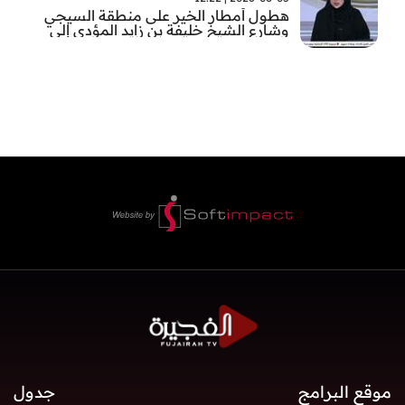
هطول أمطار الخير على منطقة السيجي
وشارع الشيخ خليفة بن زايد المؤدي إلى
الفجيرة
موقع البرامج
جدول