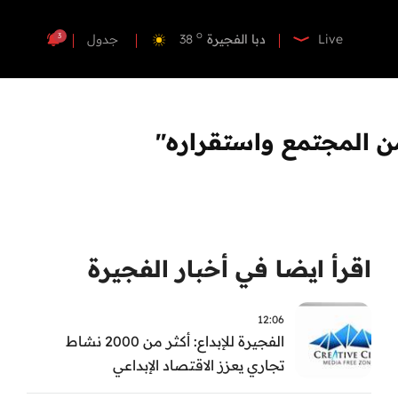
o
دبي
37
o
دبا الفجيرة
38
3
Live
جدول
o
مسافي
38
o
الشارقة
38
o
عجمان
39
من المجتمع واستقراره"
o
أم القيوين
39
o
راس الخيمة
37
o
الفجيرة
36
اقرأ ايضا في أخبار الفجيرة
12:06
الفجيرة للإبداع: أكثر من 2000 نشاط
تجاري يعزز الاقتصاد الإبداعي