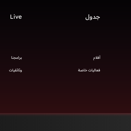
جدول
Live
أفلام
برامجنا
فعاليات خاصة
وثائقيات