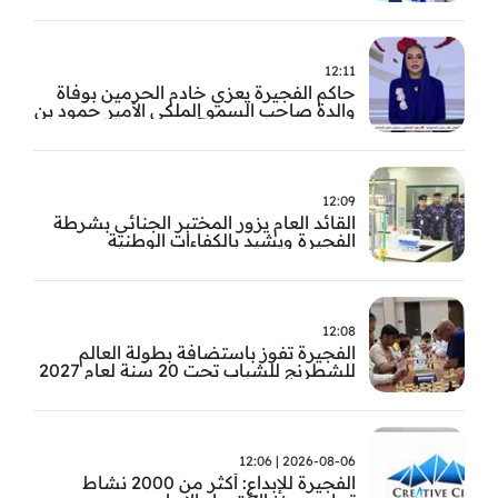
12:11
حاكم الفجيرة يعزي خادم الحرمين بوفاة
والدة صاحب السمو الملكي الأمير حمود بن
سعود بن عبد العزيز آل سعود
12:09
القائد العام يزور المختبر الجنائي بشرطة
الفجيرة ويشيد بالكفاءات الوطنية
والتقنيات الحديثة
12:08
الفجيرة تفوز باستضافة بطولة العالم
للشطرنج للشباب تحت 20 سنة لعام 2027
2026-08-06 | 12:06
الفجيرة للإبداع: أكثر من 2000 نشاط