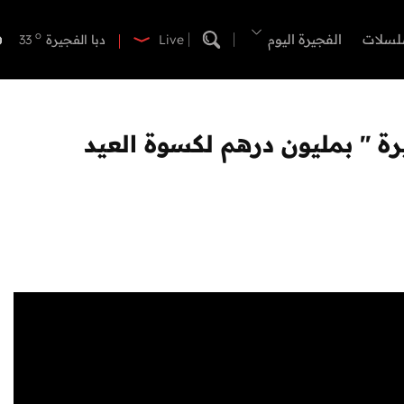
o
دبي
36
o
لسلات
الفجيرة اليوم
دبا الفجيرة
33
Live
o
مسافي
33
o
الشارقة
35
o
عجمان
35
رة " بمليون درهم لكسوة العيد
o
أم القيوين
34
o
راس الخيمة
33
o
الفجيرة
33