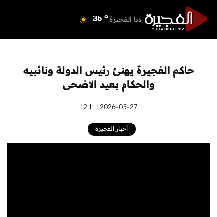
o
دبي
40
o
دبا الفجيرة
35
o
مسافي
35
o
الشارقة
42
o
عجمان
40
حاكم الفجيرة يهنئ رئيس الدولة ونائبيه
o
أم القيوين
39
والحكام بعيد الاضحى
o
راس الخيمة
39
o
الفجيرة
2026-05-27 | 12:11
35
أخبار الفجيرة