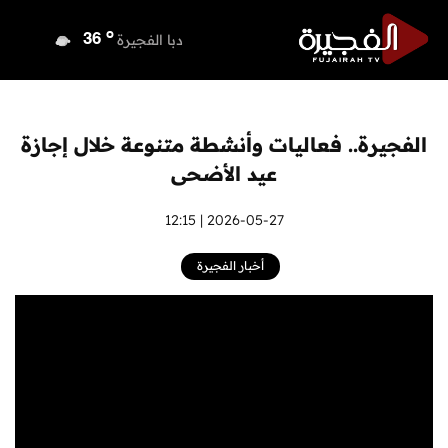
o
دبي
36
o
دبا الفجيرة
36
o
مسافي
36
o
الشارقة
35
o
عجمان
35
الفجيرة.. فعاليات وأنشطة متنوعة خلال إجازة
o
أم القيوين
36
عيد الأضحى
o
راس الخيمة
36
o
الفجيرة
2026-05-27 | 12:15
36
أخبار الفجيرة