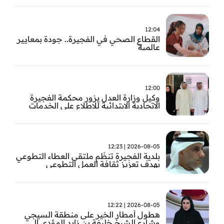
12:04
القطاع الصحي في الفجيرة.. جودة بمعايير
عالمية
12:00
وكيل وزارة العدل يزور محكمة الفجيرة
الاتحادية الابتدائية للاطلاع على الخدمات
التشغيلية وتطويرها
2026-08-05 | 12:23
بلدية الفجيرة تنظّم ملتقى العطاء التطوعي
بهدف تعزيز ثقافة العمل التطوعي
2026-08-05 | 12:22
هطول أمطار الخير على منطقة السيجي
وشارع الشيخ خليفة بن زايد المؤدي إلى