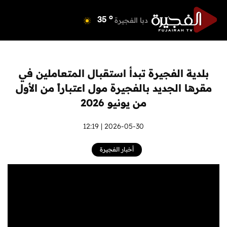
o
دبي
39
o
دبا الفجيرة
35
o
مسافي
35
o
الشارقة
42
o
عجمان
40
بلدية الفجيرة تبدأ استقبال المتعاملين في
o
أم القيوين
39
مقرها الجديد بالفجيرة مول اعتباراً من الأول
o
راس الخيمة
40
من يونيو 2026
o
الفجيرة
34
2026-05-30 | 12:19
أخبار الفجيرة