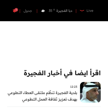
o
دبي
37
o
دبا الفجيرة
35
3
Live
جدول
o
مسافي
35
o
الشارقة
36
o
عجمان
35
o
أم القيوين
36
o
راس الخيمة
36
o
الفجيرة
34
اقرأ ايضا في أخبار الفجيرة
12:23
بلدية الفجيرة تنظّم ملتقى العطاء التطوعي
بهدف تعزيز ثقافة العمل التطوعي