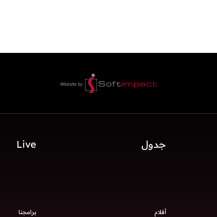
جدول
Live
أفلام
برامجنا