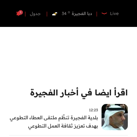
o
دبي
37
o
دبا الفجيرة
34
3
Live
جدول
o
مسافي
34
o
الشارقة
34
o
عجمان
34
o
أم القيوين
35
o
راس الخيمة
34
o
الفجيرة
33
اقرأ ايضا في أخبار الفجيرة
12:23
بلدية الفجيرة تنظّم ملتقى العطاء التطوعي
بهدف تعزيز ثقافة العمل التطوعي