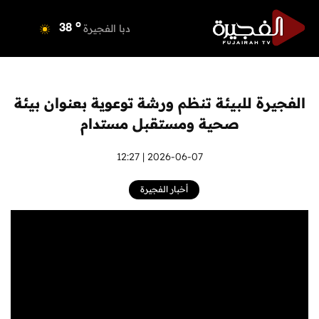
o
دبي
40
o
دبا الفجيرة
38
o
مسافي
38
o
الشارقة
41
o
عجمان
39
الفجيرة للبيئة تنظم ورشة توعوية بعنوان بيئة
o
أم القيوين
39
صحية ومستقبل مستدام
o
راس الخيمة
40
o
الفجيرة
2026-06-07 | 12:27
38
أخبار الفجيرة