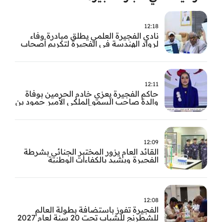
12:18
نادي الفجيرة العلمي يطلق مبادرة وفاء
لرواد الهندسة في الفجيرة لتكريم أصحاب
العطاء وترسيخ الإرث الهندسي بالفجيرة
12:11
حاكم الفجيرة يعزي خادم الحرمين بوفاة
والدة صاحب السمو الملكي الأمير حمود بن
سعود بن عبد العزيز آل سعود
12:09
القائد العام يزور المختبر الجنائي بشرطة
الفجيرة ويشيد بالكفاءات الوطنية
والتقنيات الحديثة
12:08
الفجيرة تفوز باستضافة بطولة العالم
للشطرنج للشباب تحت 20 سنة لعام 2027