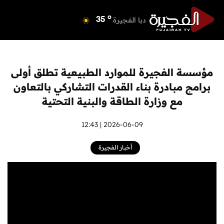
o
دبي
40
o
دبا الفجيرة
35
o
مسافي
35
o
الشارقة
41
o
عجمان
41
مؤسسة الفجيرة للموارد الطبيعية تطلق أولى
o
أم القيوين
40
برامج مبادرة بناء القدرات التشاركي بالتعاون
o
راس الخيمة
40
مع وزارة الطاقة والبنية التحتية
o
الفجيرة
35
2026-06-09 | 12:43
أخبار الفجيرة