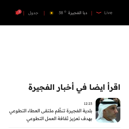
o
دبي
40
o
دبا الفجيرة
38
2
Live
جدول
o
مسافي
38
o
الشارقة
41
o
عجمان
40
o
أم القيوين
39
o
راس الخيمة
40
o
الفجيرة
37
اقرأ ايضا في أخبار الفجيرة
12:23
بلدية الفجيرة تنظّم ملتقى العطاء التطوعي
بهدف تعزيز ثقافة العمل التطوعي