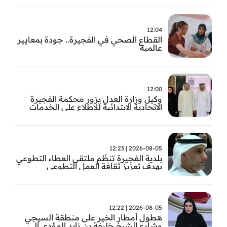
12:04
القطاع الصحي في الفجيرة.. جودة بمعايير
عالمية
12:00
وكيل وزارة العدل يزور محكمة الفجيرة
الاتحادية الابتدائية للاطلاع على الخدمات
التشغيلية وتطويرها
2026-08-05 | 12:23
بلدية الفجيرة تنظّم ملتقى العطاء التطوعي
بهدف تعزيز ثقافة العمل التطوعي
2026-08-05 | 12:22
هطول أمطار الخير على منطقة السيجي
وشارع الشيخ خليفة بن زايد المؤدي إلى