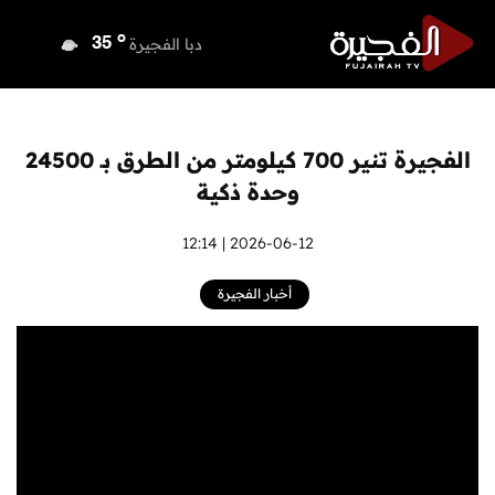
o
دبي
35
o
دبا الفجيرة
35
o
مسافي
35
o
الشارقة
34
o
عجمان
34
الفجيرة تنير 700 كيلومتر من الطرق بـ 24500
o
أم القيوين
34
وحدة ذكية
o
راس الخيمة
33
o
الفجيرة
2026-06-12 | 12:14
34
أخبار الفجيرة