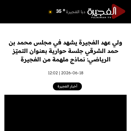
o
دبي
40
o
دبا الفجيرة
35
o
مسافي
35
o
الشارقة
42
o
عجمان
41
ولي عهد الفجيرة يشهد في مجلس محمد بن
o
أم القيوين
39
حمد الشرقي جلسة حوارية بعنوان التميّز
o
راس الخيمة
39
الرياضي: نماذج ملهمة من الفجيرة
o
الفجيرة
35
2026-06-18 | 12:02
أخبار الفجيرة