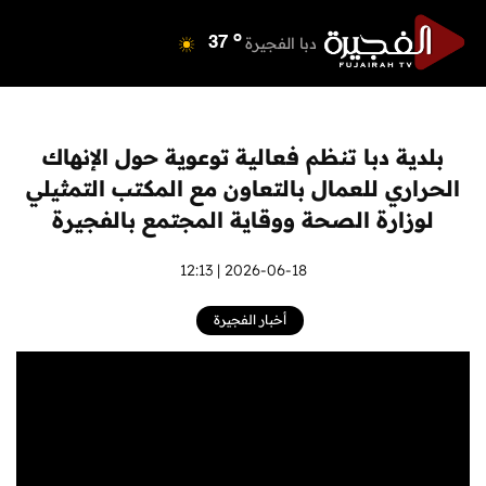
o
دبي
40
o
دبا الفجيرة
37
o
مسافي
37
o
الشارقة
41
o
عجمان
41
بلدية دبا تنظم فعالية توعوية حول الإنهاك
o
أم القيوين
40
الحراري للعمال بالتعاون مع المكتب التمثيلي
o
راس الخيمة
40
لوزارة الصحة ووقاية المجتمع بالفجيرة
o
الفجيرة
36
2026-06-18 | 12:13
أخبار الفجيرة