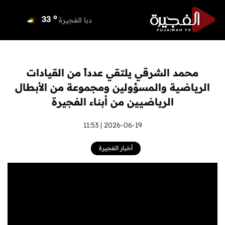
o
دبي
37
o
دبا الفجيرة
33
o
مسافي
33
o
الشارقة
34
o
عجمان
34
محمد الشرقي يلتقي عدداً من القيادات
o
أم القيوين
34
الرياضية والمسؤولين ومجموعة من الأبطال
o
راس الخيمة
34
الرياضيين من أبناء الفجيرة
o
الفجيرة
33
2026-06-19 | 11:53
أخبار الفجيرة