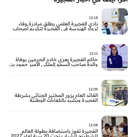
12:18
نادي الفجيرة العلمي يطلق مبادرة وفاء
لرواد الهندسة في الفجيرة لتكريم أصحاب
العطاء وترسيخ الإرث الهندسي بالفجيرة
12:11
حاكم الفجيرة يعزي خادم الحرمين بوفاة
والدة صاحب السمو الملكي الأمير حمود بن
سعود بن عبد العزيز آل سعود
12:09
القائد العام يزور المختبر الجنائي بشرطة
الفجيرة ويشيد بالكفاءات الوطنية
والتقنيات الحديثة
12:08
الفجيرة تفوز باستضافة بطولة العالم
للشطرنج للشباب تحت 20 سنة لعام 2027