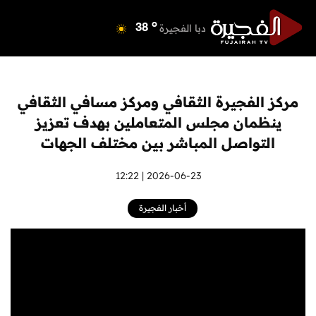
o
دبي
39
o
دبا الفجيرة
38
o
مسافي
38
o
الشارقة
41
o
عجمان
39
مركز الفجيرة الثقافي ومركز مسافي الثقافي
o
أم القيوين
39
ينظمان مجلس المتعاملين بهدف تعزيز
o
راس الخيمة
38
التواصل المباشر بين مختلف الجهات
o
الفجيرة
37
2026-06-23 | 12:22
أخبار الفجيرة