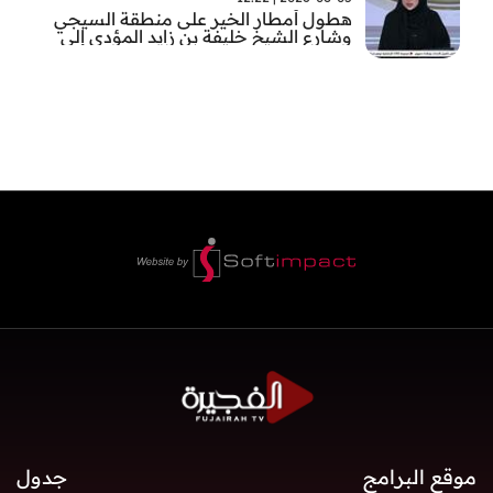
هطول أمطار الخير على منطقة السيجي
وشارع الشيخ خليفة بن زايد المؤدي إلى
الفجيرة
موقع البرامج
جدول