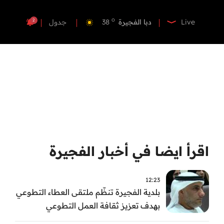
o
دبي
40
o
دبا الفجيرة
38
2
Live
جدول
o
مسافي
38
o
الشارقة
41
o
عجمان
40
o
أم القيوين
39
o
راس الخيمة
40
o
الفجيرة
37
اقرأ ايضا في أخبار الفجيرة
12:23
بلدية الفجيرة تنظّم ملتقى العطاء التطوعي
بهدف تعزيز ثقافة العمل التطوعي