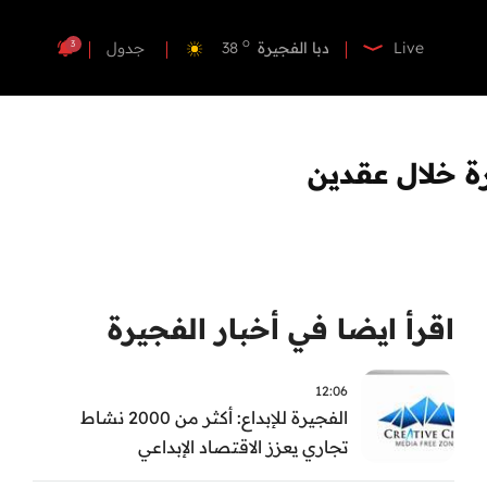
o
دبي
40
o
دبا الفجيرة
38
3
Live
جدول
o
مسافي
38
o
الشارقة
41
o
عجمان
40
ة خلال عقدين
o
أم القيوين
39
o
راس الخيمة
40
o
الفجيرة
38
اقرأ ايضا في أخبار الفجيرة
12:06
الفجيرة للإبداع: أكثر من 2000 نشاط
تجاري يعزز الاقتصاد الإبداعي