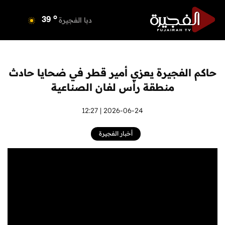
o
دبي
40
o
دبا الفجيرة
39
o
مسافي
39
o
الشارقة
41
o
عجمان
40
حاكم الفجيرة يعزي أمير قطر في ضحايا حادث
o
أم القيوين
40
منطقة رأس لفان الصناعية
o
راس الخيمة
40
o
الفجيرة
2026-06-24 | 12:27
38
أخبار الفجيرة