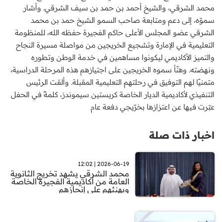
محمد الشرقي، والشيخ أحمد بن حمد بن سيف الشرقي. وأشار
سموّه، إلى دعم ومتابعة صاحب السمو الشيخ حمد بن محمد
الشرقي عضو المجلس الأعلى حاكم الفجيرة حفظه الله، للمنظومة
التعليمية في الإمارة وتشجيع الخريجين من مواصلة مسيرة النجاح
والتميز الأكاديمي ليكونوا مساهمين في خدمة الوطن وتطوره
ونهضته. وهنّأ سموه الخريجين على اجتيازهم هذه المرحلة الدراسية،
متمنيًا لهم التوفيق في رحلتهم التعليمية المقبلة. وألقت الرئيس
التنفيذي لأكاديمية الديار الخاصة كريستين سيموندز، كلمةً في الحفل
عبّرت فيها عن اعتزازها بخرّيجي دفعة عام
اخبار ذات صلة
2026-06-19 | 12:02
محمد الشرقي يشهد تخريج الثانوية
العامة من أكاديمية الفجيرة الخاصة
ويهنئهم على إنجازهم