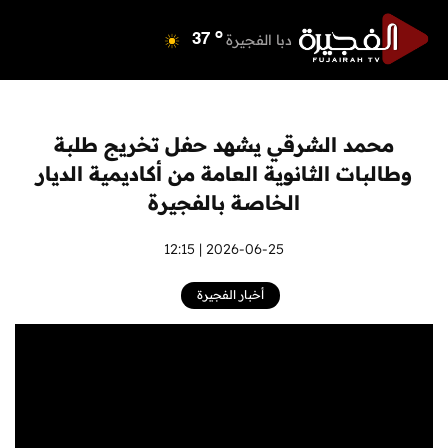
o
دبي
40
o
دبا الفجيرة
37
o
مسافي
37
o
الشارقة
42
o
عجمان
41
محمد الشرقي يشهد حفل تخريج طلبة
o
أم القيوين
40
وطالبات الثانوية العامة من أكاديمية الديار
o
راس الخيمة
40
الخاصة بالفجيرة
o
الفجيرة
36
2026-06-25 | 12:15
أخبار الفجيرة