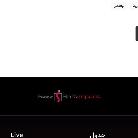
رية
والنشر
جدول
Live