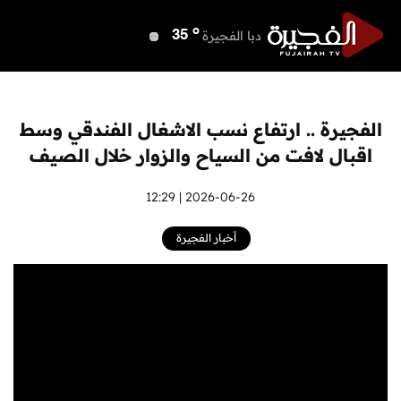
o
دبي
37
o
دبا الفجيرة
35
o
مسافي
35
o
الشارقة
35
o
عجمان
35
الفجيرة .. ارتفاع نسب الاشغال الفندقي وسط
o
أم القيوين
35
اقبال لافت من السياح والزوار خلال الصيف
o
راس الخيمة
35
o
الفجيرة
2026-06-26 | 12:29
34
أخبار الفجيرة