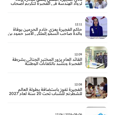
لرواد الهندسة في الفجيرة لتكريم أصحاب
العطاء وترسيخ الإرث الهندسي بالفجيرة
12:11
حاكم الفجيرة يعزي خادم الحرمين بوفاة
والدة صاحب السمو الملكي الأمير حمود بن
سعود بن عبد العزيز آل سعود
12:09
القائد العام يزور المختبر الجنائي بشرطة
الفجيرة ويشيد بالكفاءات الوطنية
والتقنيات الحديثة
12:08
الفجيرة تفوز باستضافة بطولة العالم
للشطرنج للشباب تحت 20 سنة لعام 2027
2026-08-06 | 12:06