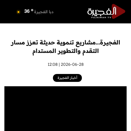
o
دبي
36
o
دبا الفجيرة
36
o
مسافي
36
o
الشارقة
36
o
عجمان
35
الفجيرة...مشاريع تنموية حديثة تعزز مسار
o
أم القيوين
36
التقدم والتطوير المستدام
o
راس الخيمة
36
o
الفجيرة
2026-06-28 | 12:08
35
أخبار الفجيرة