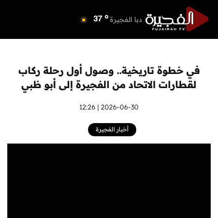
o
دبي
39
o
دبا الفجيرة
37
o
مسافي
37
o
الشارقة
41
o
عجمان
40
في خطوة تاريخية.. وصول أول رحلة ركاب
o
أم القيوين
39
لقطارات الاتحاد من الفجيرة إلى أبو ظبي
o
راس الخيمة
38
o
الفجيرة
2026-06-30 | 12:26
36
أخبار الفجيرة