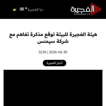
o
دبي
36
o
دبا الفجيرة
35
o
مسافي
35
o
الشارقة
36
o
عجمان
35
هيئة الفجيرة للبيئة توقع مذكرة تفاهم مع
o
أم القيوين
36
شركة سيمنس
o
راس الخيمة
34
o
الفجيرة
2026-06-30 | 12:34
33
أخبار الفجيرة