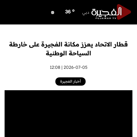
o
ابوظبي
36
o
دبي
36
o
دبا الفجيرة
32
o
مسافي
32
o
الشارقة
32
قطار الاتحاد يعزز مكانة الفجيرة على خارطة
o
عجمان
32
السياحة الوطنية
o
أم القيوين
34
o
راس الخيمة
2026-07-05 | 12:08
33
o
الفجيرة
32
أخبار الفجيرة