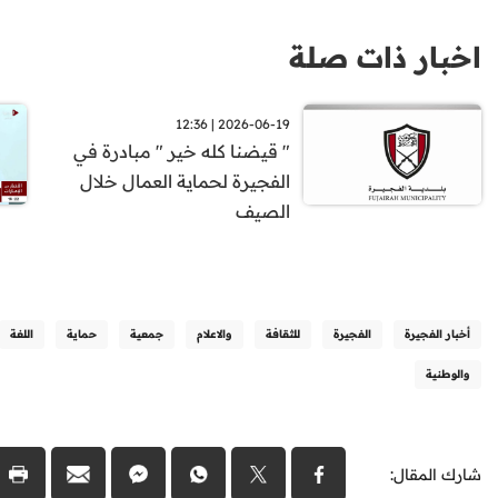
اخبار ذات صلة
2026-06-19 | 12:36
" قيضنا كله خير " مبادرة في
الفجيرة لحماية العمال خلال
الصيف
أخبار الفجيرة
الفجيرة
للثقافة
والاعلام
جمعية
حماية
اللغة
والوطنية
شارك المقال: