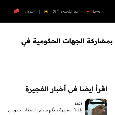
o
دبي
40
o
دبا الفجيرة
38
2
Live
جدول
o
مسافي
38
o
الشارقة
41
o
عجمان
40
د بمشاركة الجهات الحكومية في
o
أم القيوين
39
o
راس الخيمة
40
o
الفجيرة
37
اقرأ ايضا في أخبار الفجيرة
12:23
بلدية الفجيرة تنظّم ملتقى العطاء التطوعي