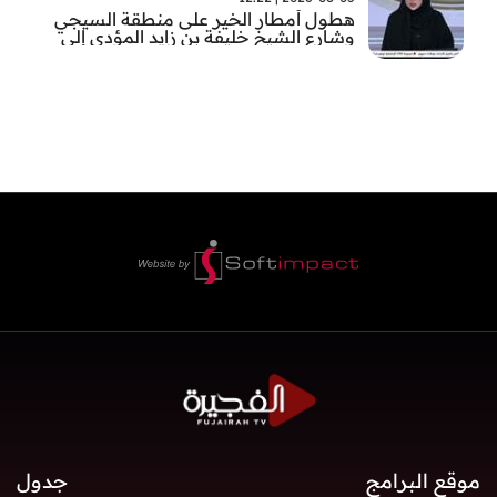
هطول أمطار الخير على منطقة السيجي
وشارع الشيخ خليفة بن زايد المؤدي إلى
الفجيرة
موقع البرامج
جدول