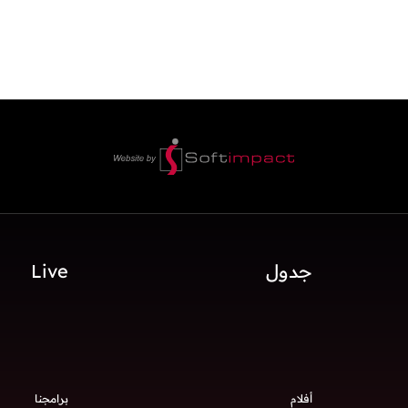
جدول
Live
أفلام
برامجنا