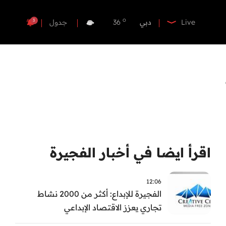
o
ابوظبي
37
o
دبي
36
3
Live
جدول
o
دبا الفجيرة
36
o
مسافي
36
o
الشارقة
34
o
عجمان
34
o
أم القيوين
35
o
راس الخيمة
36
o
الفجيرة
36
اقرأ ايضا في أخبار الفجيرة
12:06
الفجيرة للإبداع: أكثر من 2000 نشاط
تجاري يعزز الاقتصاد الإبداعي